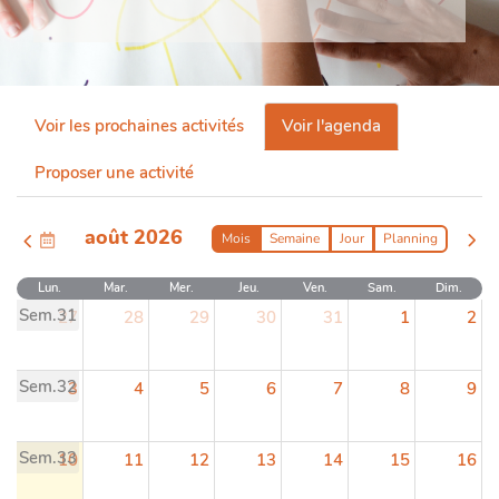
Voir les prochaines activités
Voir l'agenda
Proposer une activité
août 2026
Mois
Semaine
Jour
Planning
Lun.
Mar.
Mer.
Jeu.
Ven.
Sam.
Dim.
Sem.31
27
28
29
30
31
1
2
Sem.32
3
4
5
6
7
8
9
Sem.33
10
11
12
13
14
15
16